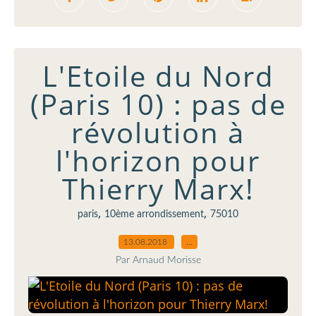
L'Etoile du Nord
(Paris 10) : pas de
révolution à
l'horizon pour
Thierry Marx!
,
,
paris
10ème arrondissement
75010
13.08.2018
…
Par Arnaud Morisse