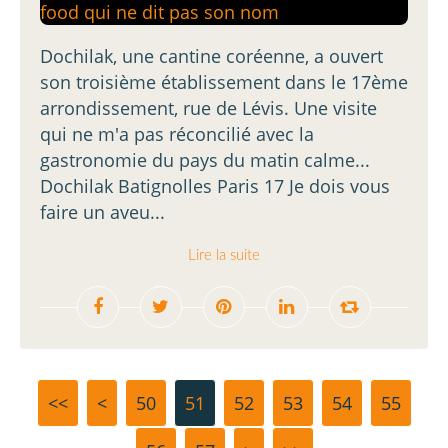
Dochilak, une cantine coréenne, a ouvert
son troisième établissement dans le 17ème
arrondissement, rue de Lévis. Une visite
qui ne m'a pas réconcilié avec la
gastronomie du pays du matin calme...
Dochilak Batignolles Paris 17 Je dois vous
faire un aveu...
Lire la suite
<<
<
10
20
30
40
50
51
52
53
54
55