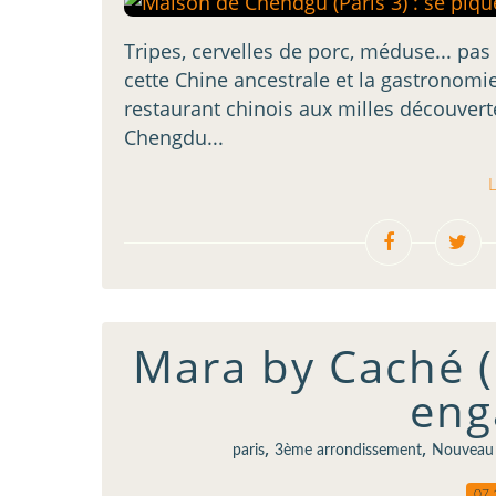
Tripes, cervelles de porc, méduse... pa
cette Chine ancestrale et la gastronomi
restaurant chinois aux milles découver
Chengdu...
L
Mara by Caché (P
eng
,
,
paris
3ème arrondissement
Nouveau 
07.