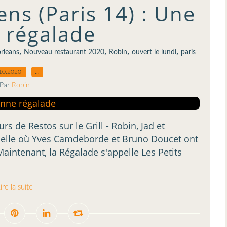
iens (Paris 14) : Une
 régalade
,
,
,
,
rleans
Nouveau restaurant 2020
Robin
ouvert le lundi
paris
10.2020
…
Par
Robin
 de Restos sur le Grill - Robin, Jad et
celle où Yves Camdeborde et Bruno Doucet ont
aintenant, la Régalade s'appelle Les Petits
ire la suite