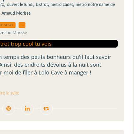
,
,
,
,
20
ouvert le lundi
bistrot
métro cadet
métro notre dame de
,
Arnaud Morisse
10.2020
…
Arnaud Morisse
n temps des petits bonheurs qu'il faut savoir
Ainsi, des endroits dévolus à la nuit sont
r moi de filer à Lolo Cave à manger !
ire la suite