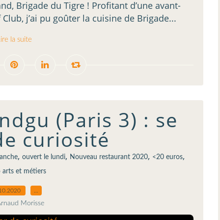
nd, Brigade du Tigre ! Profitant d’une avant-
lub, j’ai pu goûter la cuisine de Brigade...
ire la suite
dgu (Paris 3) : se
e curiosité
,
,
,
,
manche
ouvert le lundi
Nouveau restaurant 2020
<20 euros
 arts et métiers
10.2020
…
Arnaud Morisse