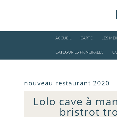
ACCUEIL
CARTE
LES ME
CATÉGORIES PRINCIPALES
C
nouveau restaurant 2020
Lolo cave à mang
bristrot tr