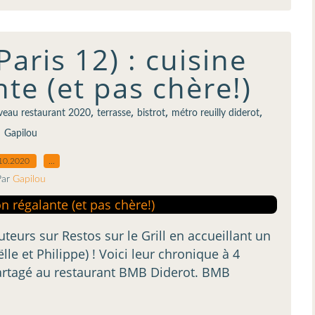
aris 12) : cuisine
te (et pas chère!)
,
,
,
,
eau restaurant 2020
terrasse
bistrot
métro reuilly diderot
Gapilou
10.2020
…
Par
Gapilou
teurs sur Restos sur le Grill en accueillant un
le et Philippe) ! Voici leur chronique à 4
artagé au restaurant BMB Diderot. BMB