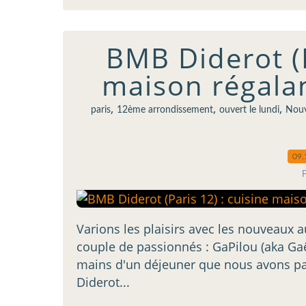
BMB Diderot (P
maison régalan
,
,
,
paris
12ème arrondissement
ouvert le lundi
Nouv
09.
Varions les plaisirs avec les nouveaux au
couple de passionnés : GaPilou (aka Gaël
mains d'un déjeuner que nous avons p
Diderot...