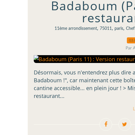
Badaboum (Par
restaura
,
,
,
11ème arrondissement
75011
paris
Chef
03.
Par 
Désormais, vous n'entendrez plus dire a
Badaboum !", car maintenant cette boîte 
cantine accessible... en plein jour ! > 
restaurant...
L