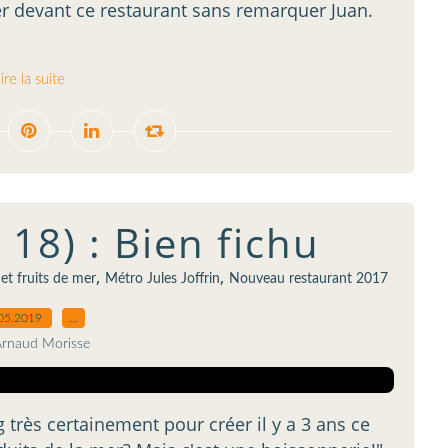
er devant ce restaurant sans remarquer Juan.
ire la suite
 18) : Bien fichu
,
,
et fruits de mer
Métro Jules Joffrin
Nouveau restaurant 2017
05.2019
…
Arnaud Morisse
ng très certainement pour créer il y a 3 ans ce