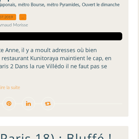
,
,
,
japonais
métro Bourse
métro Pyramides
Ouvert le dimanche
07.2019
…
Arnaud Morisse
te Anne, il y a moult adresses où bien
 restaurant Kunitoraya maintient le cap, en
ris 2 Dans la rue Villédo il ne faut pas se
ire la suite
aris 18) : Bluffé !