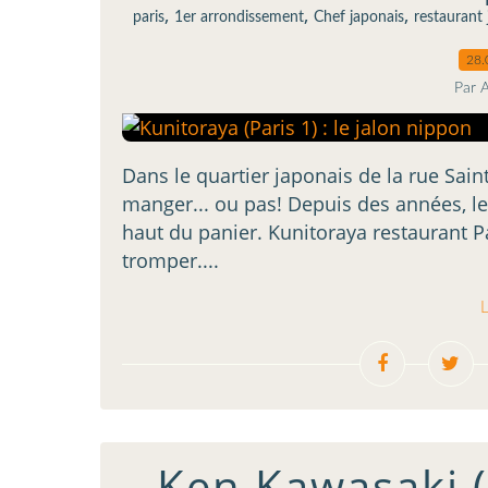
,
,
,
paris
1er arrondissement
Chef japonais
restaurant 
28.
Par 
Dans le quartier japonais de la rue Sain
manger... ou pas! Depuis des années, le
haut du panier. Kunitoraya restaurant Pa
tromper....
L
Ken Kawasaki (P