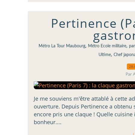
Pertinence (Pa
gastro
,
,
Métro La Tour Maubourg
Métro Ecole militaire
par
,
Ultime
Chef japona
28.
Par 
Je me souviens m'être attablé à cette a
ouverture. Depuis Pertinence a obtenu sa
encore pris une claque ! Quelle cuisine i
bonheur....