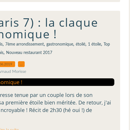
ris 7) : la claque
nomique !
,
,
,
,
,
is
7ème arrondissement
gastronomique
étoilé
1 étoile
Top
,
is
Nouveau restaurant 2017
06.2019
…
Arnaud Morisse
dresse tenue par un couple lors de son
 première étoile bien méritée. De retour, j'ai
ncroyable ! Récit de 2h30 (hé oui !) de