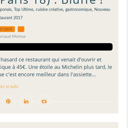
,
,
,
,
aponais
Top Ultime
cuisine créative
gastronomique
Nouveau
taurant 2017
07.2019
…
Arnaud Morisse
 hasard ce restaurant qui venait d'ouvrir et
ue à 45€. Une étoile au Michelin plus tard, le
e c'est encore meilleur dans l'assiette...
ire la suite