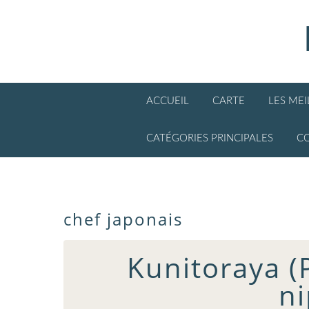
ACCUEIL
CARTE
LES ME
CATÉGORIES PRINCIPALES
C
chef japonais
Kunitoraya (P
n