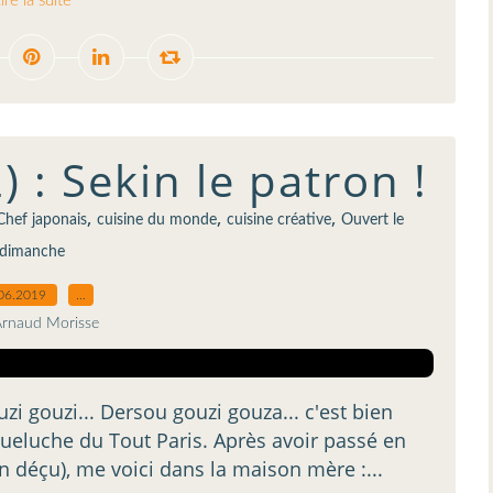
ire la suite
 : Sekin le patron !
,
,
,
Chef japonais
cuisine du monde
cuisine créative
Ouvert le
dimanche
06.2019
…
Arnaud Morisse
uzi gouzi... Dersou gouzi gouza... c'est bien
ueluche du Tout Paris. Après avoir passé en
in déçu), me voici dans la maison mère :...