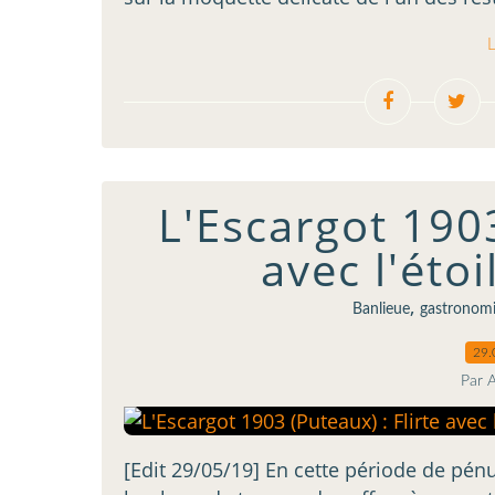
L
L'Escargot 1903
avec l'étoi
,
Banlieue
gastronom
29.
Par 
[Edit 29/05/19] En cette période de pén