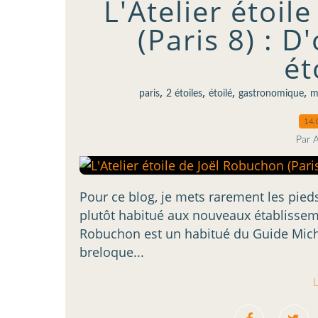
L'Atelier étoil
(Paris 8) : D
ét
,
,
,
,
paris
2 étoiles
étoilé
gastronomique
m
14.
Par 
Pour ce blog, je mets rarement les pied
plutôt habitué aux nouveaux établissemen
Robuchon est un habitué du Guide Mich
breloque...
L