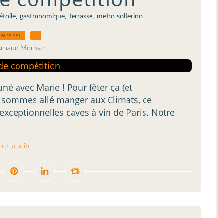
,
,
,
étoile
gastronomique
terrasse
metro solferino
09.2020
…
Arnaud Morisse
uné avec Marie ! Pour fêter ça (et
s sommes allé manger aux Climats, ce
 exceptionnelles caves à vin de Paris. Notre
ire la suite