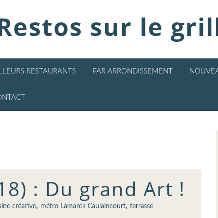
Restos sur le gril
ILLEURS RESTAURANTS
PAR ARRONDISSEMENT
NOUVEA
ONTACT
18) : Du grand Art !
,
,
sine créative
métro Lamarck Caulaincourt
terrasse