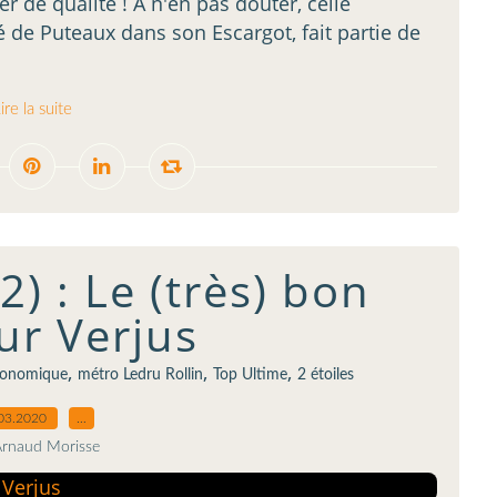
 de qualité ! A n'en pas douter, celle
de Puteaux dans son Escargot, fait partie de
ire la suite
2) : Le (très) bon
ur Verjus
,
,
,
ronomique
métro Ledru Rollin
Top Ultime
2 étoiles
03.2020
…
Arnaud Morisse