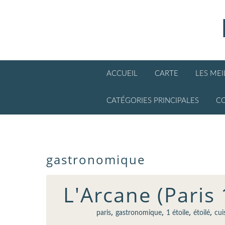
ACCUEIL
CARTE
LES ME
CATÉGORIES PRINCIPALES
C
gastronomique
L'Arcane (Paris 
,
,
,
,
paris
gastronomique
1 étoile
étoilé
cui