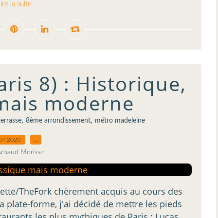
ire la suite
ris 8) : Historique,
 mais moderne
,
,
terrasse
8ème arrondissement
métro madeleine
07.2020
…
Arnaud Morisse
ette/TheFork chèrement acquis au cours des
a plate-forme, j'ai décidé de mettre les pieds
taurants les plus mythiques de Paris : Lucas...