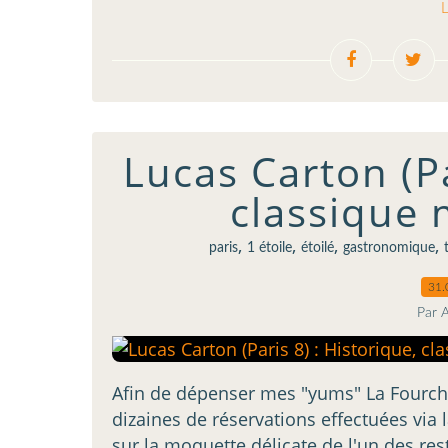
L
Lucas Carton (Pa
classique
,
,
,
,
paris
1 étoile
étoilé
gastronomique
31.
Par 
Afin de dépenser mes "yums" La Fourch
dizaines de réservations effectuées via l
sur la moquette délicate de l'un des res