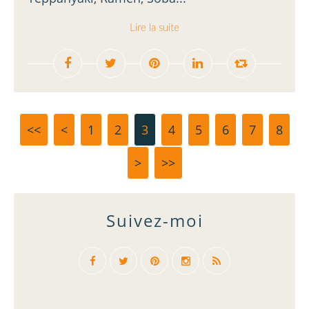
Lire la suite
<<
<
1
2
3
4
5
6
7
8
>
>>
Suivez-moi