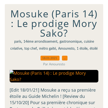
Mosuke (Paris 14)
: Le prodige Mory
Sako?
,
,
,
paris
14ème arrondissement
gastronomique
cuisine
,
,
,
,
,
créative
top chef
métro gaité
Amouresto
1 étoile
étoilé
18.01.2021
…
Par Amouresto
[Edit 18/01/21] Mosuke a reçu sa première
étoile au Guide Michelin ! [Review du
15/10/20] Pour sa première chronique sur