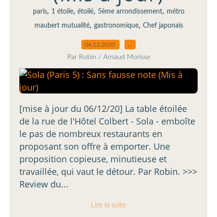
,
,
,
,
paris
1 étoile
étoilé
5ème arrondissement
métro
,
,
maubert mutualité
gastronomique
Chef japonais
06.12.2020
…
Par Robin / Arnaud Morisse
[mise à jour du 06/12/20] La table étoilée
de la rue de l'Hôtel Colbert - Sola - emboîte
le pas de nombreux restaurants en
proposant son offre à emporter. Une
proposition copieuse, minutieuse et
travaillée, qui vaut le détour. Par Robin. >>>
Review du...
Lire la suite