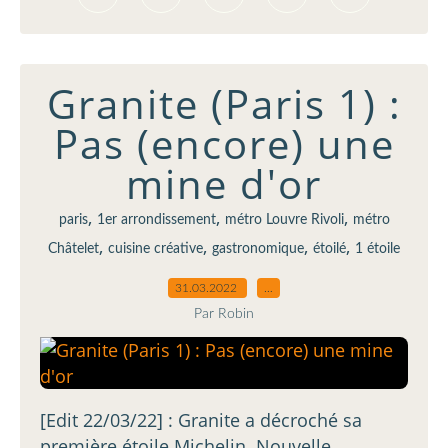
Granite (Paris 1) :
Pas (encore) une
mine d'or
,
,
,
paris
1er arrondissement
métro Louvre Rivoli
métro
,
,
,
,
Châtelet
cuisine créative
gastronomique
étoilé
1 étoile
31.03.2022
…
Par Robin
[Edit 22/03/22] : Granite a décroché sa
première étoile Michelin. Nouvelle