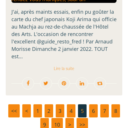
J'ai, après maints essais, enfin pu goûter la
carte du chef japonais Koji Arima qui officie
au Machja au rez-de-chaussée de l'Hôtel
des Arts. L'occasion de rencontrer
l'excellent @guide_resto_fred ! Par Arnaud
Morisse Dimanche 2 janvier 2022. TOUT
est...
Lire la suite
<<
<
1
2
3
4
5
6
7
8
9
10
20
30
40
50
>
>>