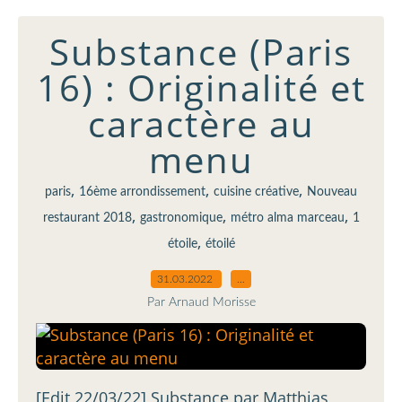
Substance (Paris
16) : Originalité et
caractère au
menu
,
,
,
paris
16ème arrondissement
cuisine créative
Nouveau
,
,
,
restaurant 2018
gastronomique
métro alma marceau
1
,
étoile
étoilé
31.03.2022
…
Par Arnaud Morisse
[Edit 22/03/22] Substance par Matthias